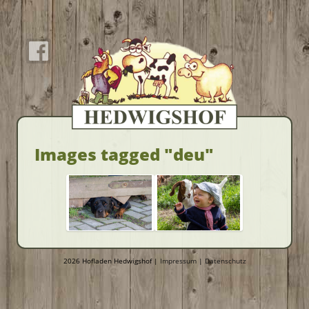
Images tagged "deu"
2026 Hofladen Hedwigshof |
Impressum
|
Datenschutz