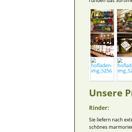
runden das Sortime
Unsere P
Rinder:
Sie liefern nach ex
schönes marmorier