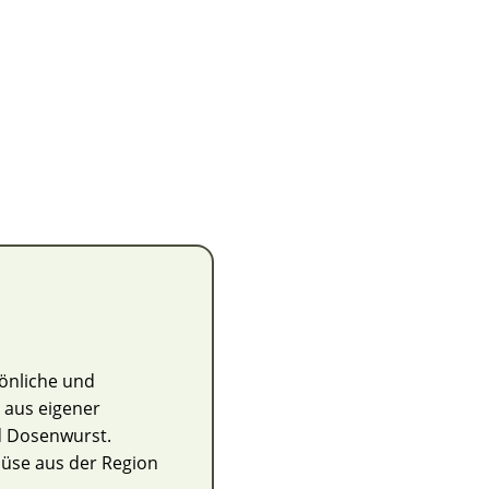
önliche und
 aus eigener
nd Dosenwurst.
müse aus der Region